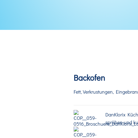
Backofen
Fett, Verkrustungen, Eingebran
DanKlorix Küche
sprühen und ku