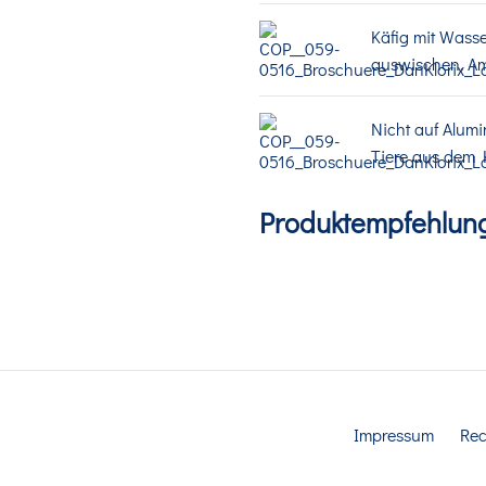
Käfig mit Wass
auswischen. Am
Nicht auf Alum
Tiere aus dem 
Produktempfehlun
Impressum
Rec