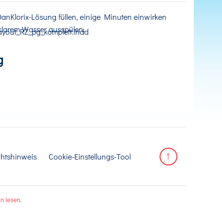
anKlorix-Lösung füllen, einige Minuten einwirken
 klarem Wasser ausspülen.
g
htshinweis
Cookie-Einstellungs-Tool
n lesen.